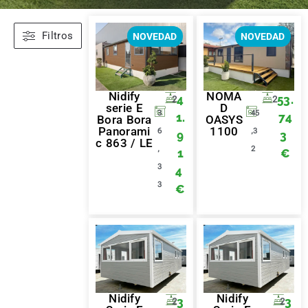
Filtros
NOVEDAD
NOVEDAD
Nidify
NOMA
4
53.
2
2
serie E
D
3
45
1.
74
Bora Bora
OASYS
Panorami
1100
6
,3
9
3
c 863 / LE
,
2
1
€
3
4
3
€
Nidify
Nidify
3
3
2
2