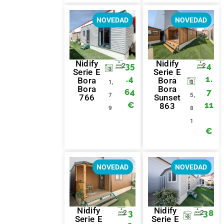
NOVEDAD
NOVEDAD
Nidify
Nidify
35
4
2
2
3
Serie E
Serie E
.4
1.
Bora
Bora
1,
3
Bora
Bora
64
7
7
5,
766
Sunset
€
11
863
9
8
1
€
NOVEDAD
NOVEDAD
Nidify
Nidify
3
38
2
2
3
Serie E
Serie E