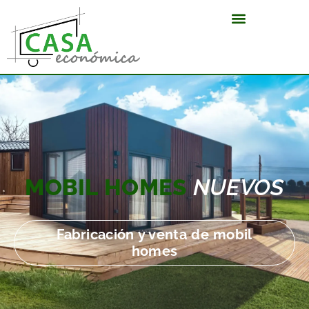
MOBIL HOMES
NUEVOS
Fabricación y venta de mobil
homes