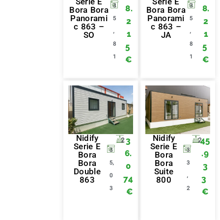
Serie E
Serie E
3
3
8.
8.
Bora Bora
Bora Bora
Panorami
Panorami
5
5
2
2
c 863 –
c 863 –
,
,
1
1
SO
JA
8
8
5
5
1
1
€
€
Nidify
Nidify
3
45
2
2
Serie E
Serie E
3
3
6.
.9
Bora
Bora
Bora
Bora
5,
3
0
3
Double
Suite
0
,
74
3
863
800
3
2
€
€