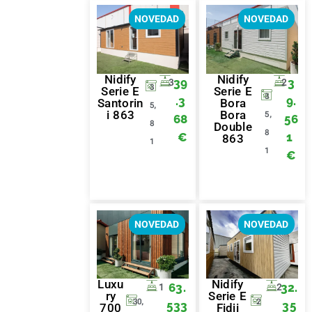
NOVEDAD
NOVEDAD
Nidify
Nidify
39
3
3
2
3
Serie E
Serie E
3
.3
9.
Santorin
Bora
5,
i 863
Bora
5,
68
56
8
Double
8
€
1
863
1
1
€
NOVEDAD
NOVEDAD
Luxu
Nidify
63.
32.
1
2
ry
Serie E
30,
2
533
35
700
Fidji