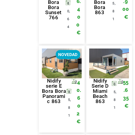
6.
.9
Bora
Bora
3
5,
Bora
Bora
4
00
0,
8
Sunset
863
0
€
766
6
1
0
4
€
NOVEDAD
Nidify
Nidify
4
55
2
2
3
serie E
Serie D
0.
.6
Bora Bora
Miami
3
5,
Panorami
Beach
6
35
5,
8
c 863
863
0
€
8
1
2
1
€