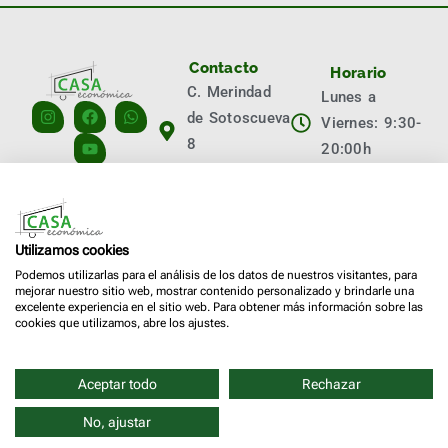
Contacto
Horario
C. Merindad
Lunes a
de Sotoscueva
Viernes: 9:30-
8
20:00h
09001 Burgos
Sábados:
info@casaeconomica.es
10:00-14:00h
+34 629 713
Llámanos
Utilizamos cookies
794
Podemos utilizarlas para el análisis de los datos de nuestros visitantes, para
mejorar nuestro sitio web, mostrar contenido personalizado y brindarle una
+34 947 473
excelente experiencia en el sitio web. Para obtener más información sobre las
cookies que utilizamos, abre los ajustes.
074
Aceptar todo
Rechazar
Copyright © 2026 Grupo Eurocasa I
Política de cookies
Aviso legal
No, ajustar
Diseño
TESEO -ERIBEA
Política de privacidad