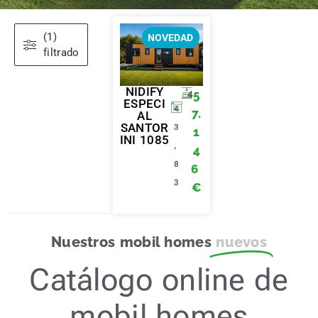
(1)
NOVEDAD
filtrado
NIDIFY
5
4
ESPECI
4
7.
AL
SANTOR
3
1
INI 1085
,
4
8
6
3
€
Nuestros mobil homes
nuevos
Catálogo online de
mobil homes