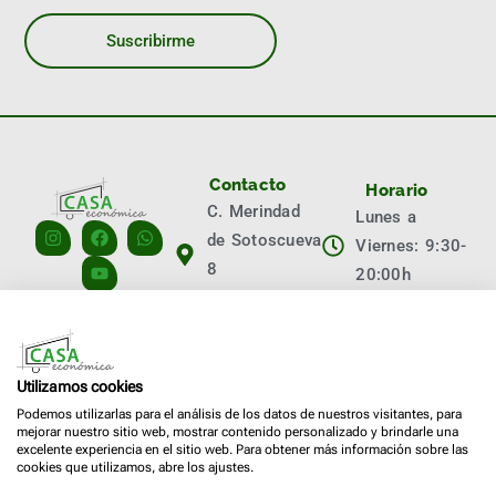
Contacto
Horario
C. Merindad
Lunes a
de Sotoscueva
Viernes: 9:30-
8
20:00h
09001 Burgos
Sábados:
info@casaeconomica.es
10:00-14:00h
+34 629 713
Llámanos
Utilizamos cookies
794
Podemos utilizarlas para el análisis de los datos de nuestros visitantes, para
mejorar nuestro sitio web, mostrar contenido personalizado y brindarle una
+34 947 473
excelente experiencia en el sitio web. Para obtener más información sobre las
cookies que utilizamos, abre los ajustes.
074