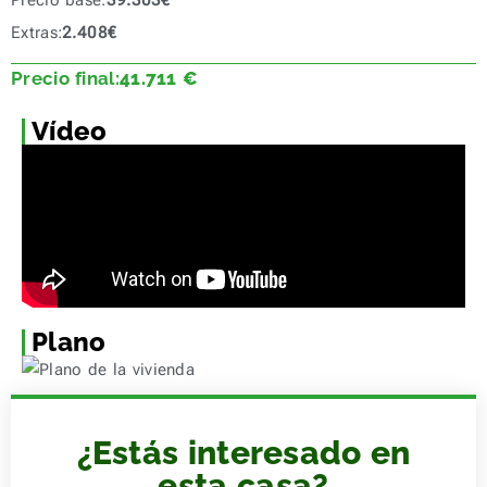
Extras:
2.408
€
Precio final:
41.711
€
Vídeo
Plano
¿Estás interesado en
esta casa?