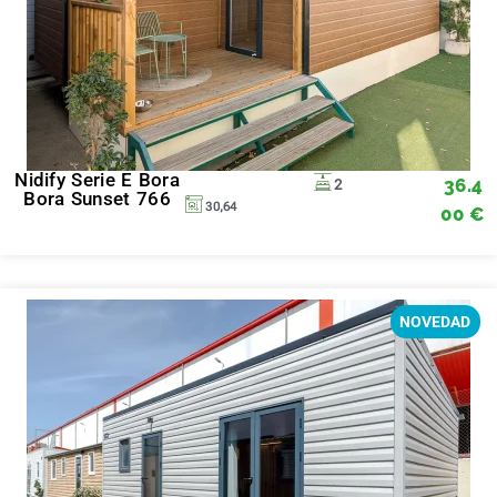
Nidify Serie E Bora
36.4
2
Bora Sunset 766
30,64
00
€
NOVEDAD