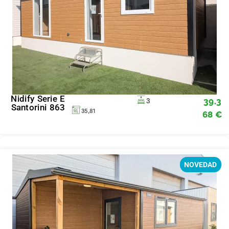
Nidify Serie E
39.3
3
Santorini 863
35,81
68
€
NOVEDAD