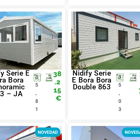
fy Serie E
Nidify Serie
38
3
2
3
2
ra Bora
E Bora Bora
.2
5
5
noramic
Double 863
15
3 – JA
,
,
€
8
0
1
3
NOVEDAD
NOVED