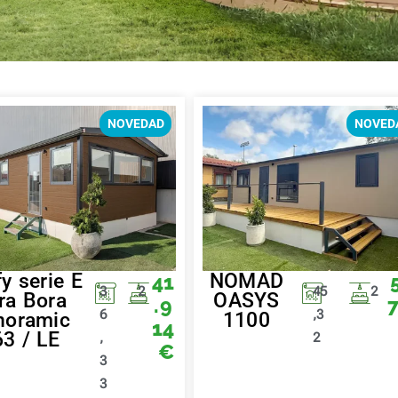
NOVEDAD
NOVED
fy serie E
NOMAD
41
3
2
45
2
ra Bora
OASYS
.9
6
,3
noramic
1100
14
3 / LE
,
2
€
3
3