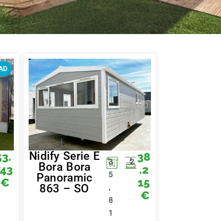
AD
Nidify Serie E
53.
38
3
2
Bora Bora
743
.2
5
Panoramic
€
15
863 – SO
,
€
8
1