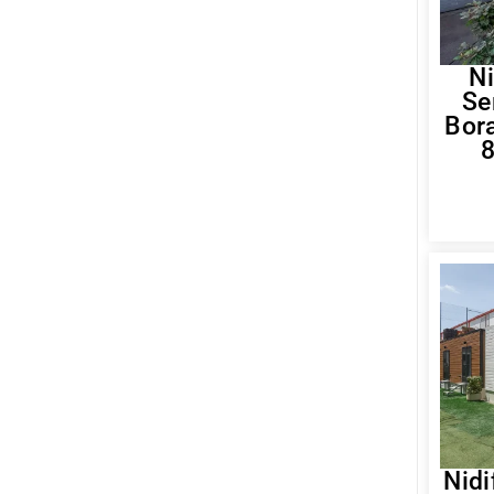
Ni
Se
Bor
Nidi