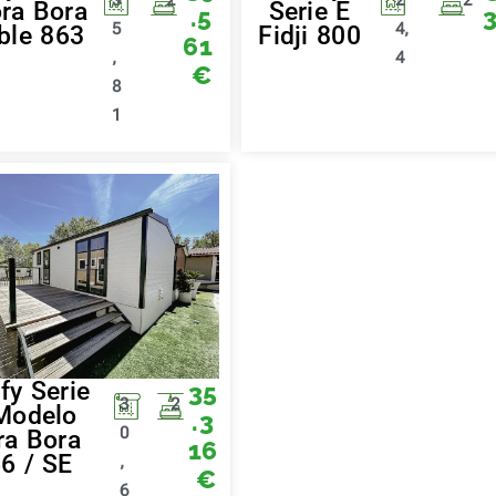
ra Bora
Serie E
.5
5
4,
ble 863
Fidji 800
61
,
4
€
8
1
fy Serie
35
3
2
Modelo
.3
0
ra Bora
16
6 / SE
,
€
6