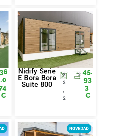
Nidify Serie
36
45.
3
2
E Bora Bora
.0
93
3
Suite 800
74
3
,
€
€
2
AD
NOVEDAD