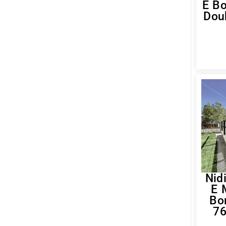
E Bo
Dou
Nidi
E 
Bo
76