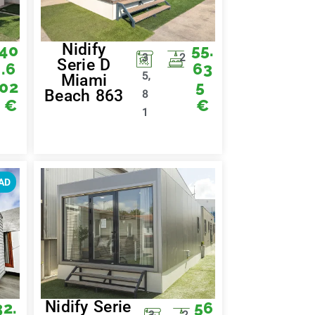
Nidify
40
55.
3
2
Serie D
.6
63
5,
Miami
02
5
Beach 863
8
€
€
1
AD
Nidify Serie
32.
56
3
2