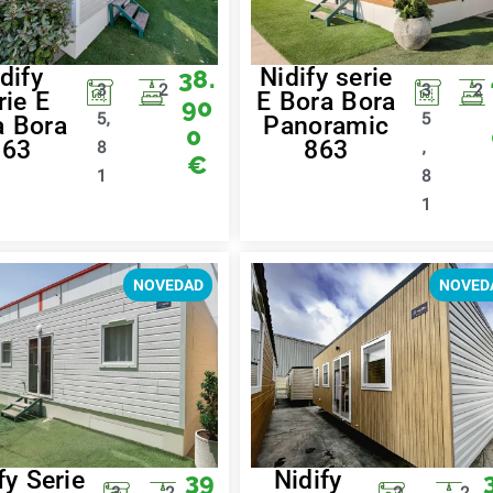
dify
Nidify serie
38.
3
2
3
2
rie E
E Bora Bora
90
5,
5
a Bora
Panoramic
0
863
863
8
,
€
1
8
1
NOVEDAD
NOVED
fy Serie
Nidify
39
3
2
2
2