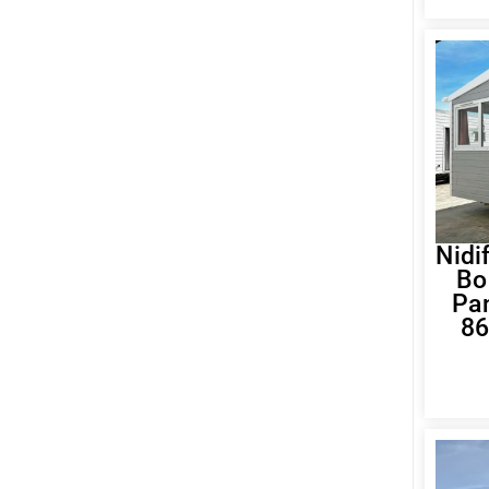
Nidi
Bo
Pa
86