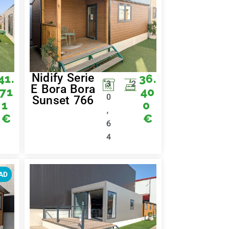
Nidify Serie
41.
36.
3
2
E Bora Bora
71
40
0
Sunset 766
1
0
,
€
€
6
4
AD