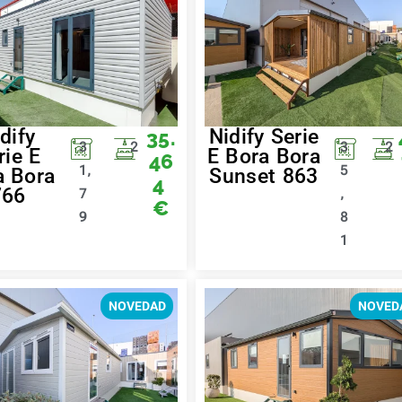
dify
Nidify Serie
35.
3
2
3
2
rie E
E Bora Bora
46
1,
5
a Bora
Sunset 863
4
766
7
,
€
9
8
1
NOVEDAD
NOVED