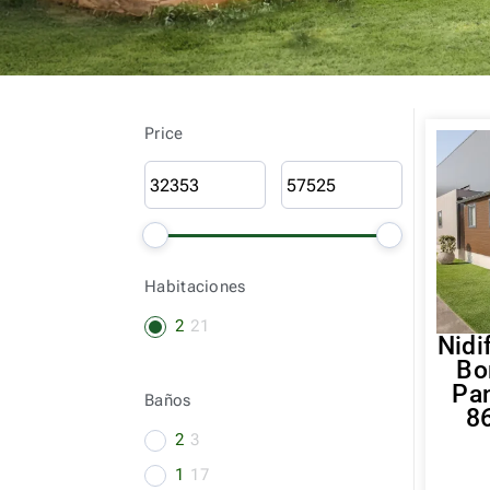
Price
Habitaciones
2
21
Nidi
Bo
Pa
Baños
86
2
3
1
17