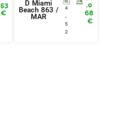
D Miami
353
.0
4
Beach 863 /
€
68
MAR
,
€
5
2