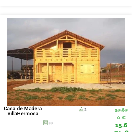
Casa de Madera
17.67
2
VillaHermosa
0
€
15.6
83