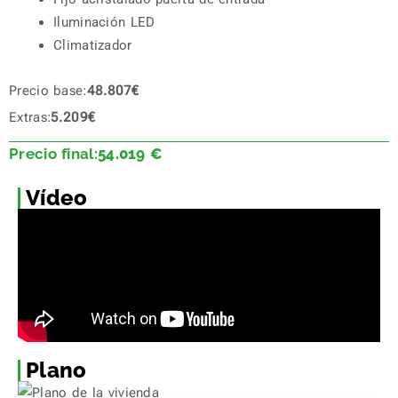
Iluminación LED
Climatizador
Precio base:
48.807
€
Extras:
5.209
€
Precio final:
54.019
€
Vídeo
Plano