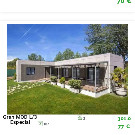
70
€
Gran MOD L/3
301.0
3
Especial
107
77
€