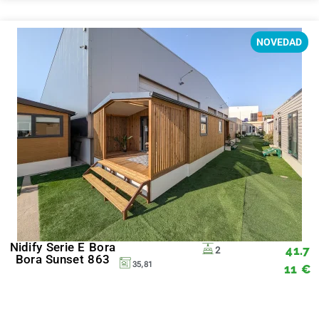
NOVEDAD
Nidify Serie E Bora
41.7
2
Bora Sunset 863
35,81
11
€