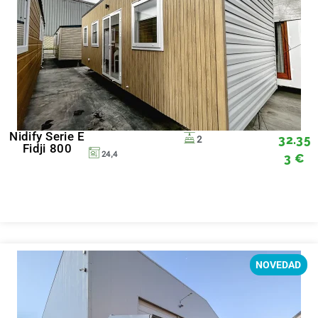
Nidify Serie E
32.35
2
Fidji 800
24,4
3
€
NOVEDAD