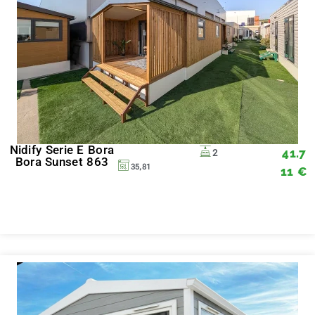
Nidify Serie E Bora
41.7
2
Bora Sunset 863
35,81
11
€