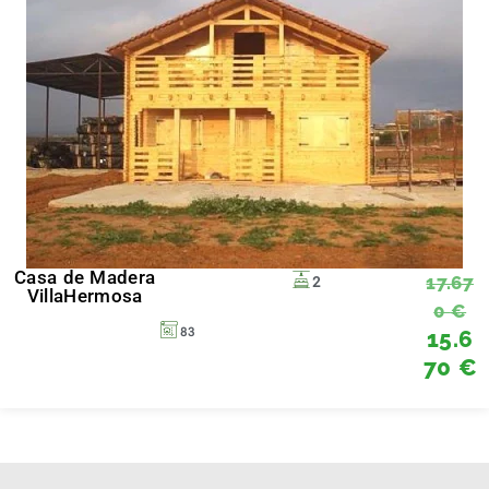
Casa de Madera
17.67
2
VillaHermosa
0
€
15.6
83
70
€