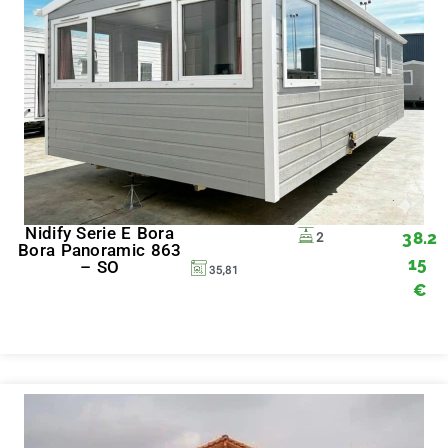
Nidify Serie E Bora
38.2
2
Bora Panoramic 863
15
– SO
35,81
€