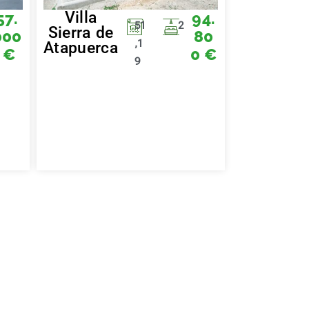
Villa
57.
94.
51
2
Sierra de
000
80
,1
Atapuerca
€
0
€
9