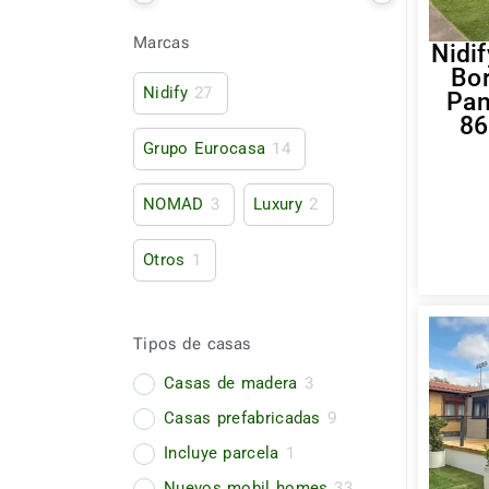
Marcas
Nidif
Bo
Nidify
27
Pan
86
Grupo Eurocasa
14
NOMAD
3
Luxury
2
Otros
1
Tipos de casas
Casas de madera
3
Casas prefabricadas
9
Incluye parcela
1
Nuevos mobil homes
33