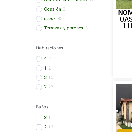
Ocasión
3
NO
OA
stock
42
11
Terrazas y porches
3
Habitaciones
4
2
1
2
3
15
2
27
Baños
3
1
2
13