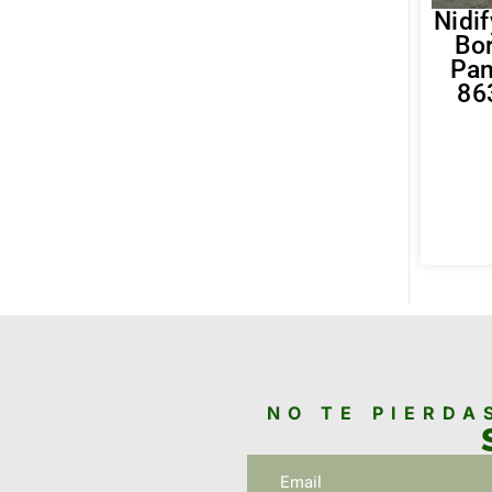
Nidif
Bo
Pan
86
NO TE PIERDA