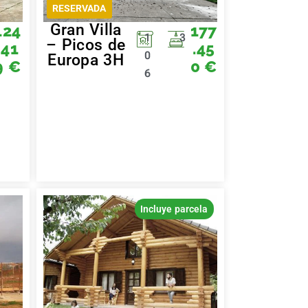
RESERVADA
Gran Villa
124
177
1
3
– Picos de
.41
.45
0
Europa 3H
9
€
0
€
6
Incluye parcela