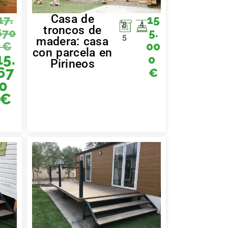
Casa de
17.
15
8
4
troncos de
670
5.
5
madera: casa
€
00
con parcela en
15.
0
Pirineos
67
€
0
€