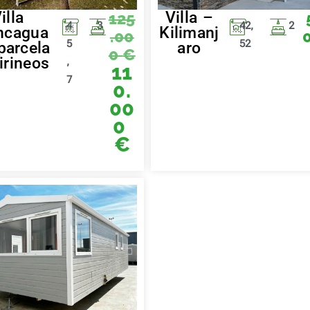
illa
Villa –
125
4
3
42,
2
ncagua
Kilimanj
.00
5
52
parcela
aro
0
€
irineos
,
11
7
0.
00
0
€