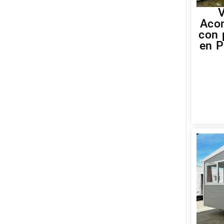
V
Aco
con 
en P