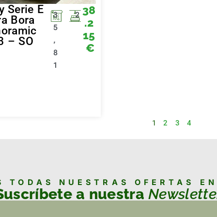
y Serie E
38
3
2
ra Bora
.2
5
oramic
15
3 – SO
,
€
8
1
1
2
3
4
S TODAS NUESTRAS OFERTAS E
Suscríbete a nuestra
Newslette