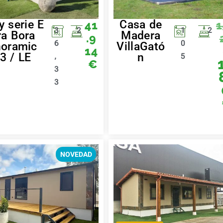
y serie E
Casa de
41
1
3
2
1
2
ra Bora
Madera
.9
6
0
oramic
VillaGató
14
3 / LE
n
,
5
€
3
3
NOVEDAD