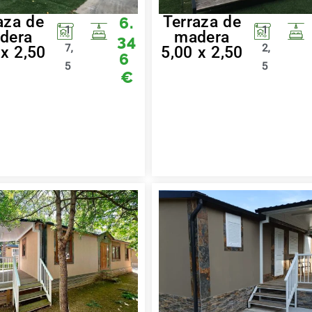
aza de
Terraza de
6.
1
1
dera
madera
34
7,
2,
 x 2,50
5,00 x 2,50
6
5
5
€