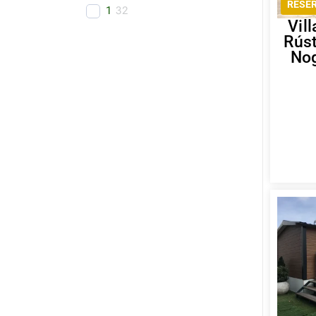
RESE
1
32
Vill
Rús
No