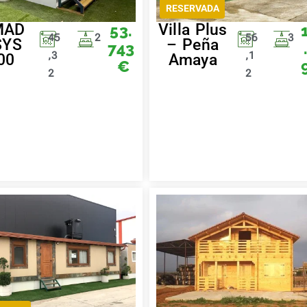
RESERVADA
MAD
Villa Plus
53.
45
2
56
3
SYS
– Peña
743
,3
,1
00
Amaya
€
2
2