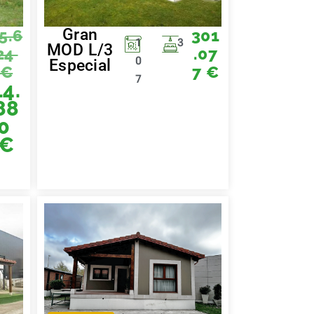
Gran
5.6
301
1
3
MOD L/3
24
.07
0
Especial
€
7
€
7
14.
88
0
€