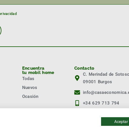
privacidad
Encuentra
Contacto
tu mobil home
C. Merindad de Sotos
Todas
09001 Burgos
Nuevos
info@casaeconomica.
Ocasión
+34 629 713 794
+34 947 473 074
Aceptar