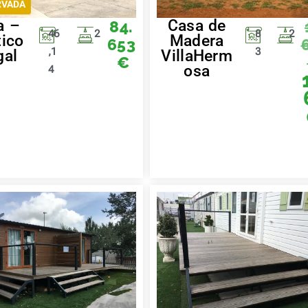
RVADA
a –
Casa de
84.
46
2
8
2
tico
Madera
653
,1
3
gal
VillaHerm
€
osa
4