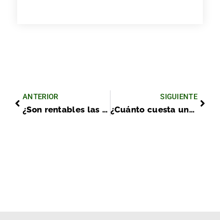
ANTERIOR
SIGUIENTE
¿Son rentables las casas mobil home, prefabricadas o modulares como inversión?
¿Cuánto cuesta una casa prefabricada? Descubre modelos reales y precios actuales