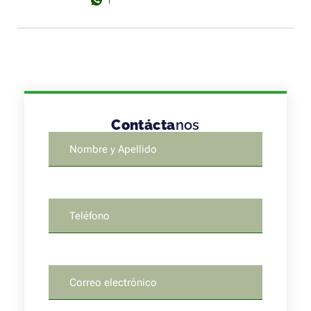
Contácta
nos