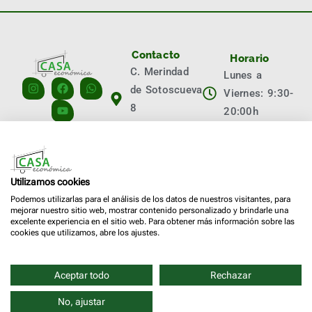
Contacto
Horario
C. Merindad
Lunes a
de Sotoscueva
Viernes: 9:30-
8
20:00h
09001 Burgos
Sábados:
info@casaeconomica.es
10:00-14:00h
+34 629 713
Llámanos
Utilizamos cookies
794
Podemos utilizarlas para el análisis de los datos de nuestros visitantes, para
mejorar nuestro sitio web, mostrar contenido personalizado y brindarle una
+34 947 473
excelente experiencia en el sitio web. Para obtener más información sobre las
cookies que utilizamos, abre los ajustes.
074
Aceptar todo
Rechazar
Copyright © 2026 Grupo Eurocasa I
Política de cookies
Aviso legal
No, ajustar