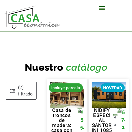
Nuestro
catálogo
(2)
Incluye parcela
NOVEDAD
filtrado
Casa de
NIDIFY
1
5
4
4
troncos
ESPECI
4
5
7.
de
AL
madera:
SANTOR
3
5.
1
casa con
INI 1085