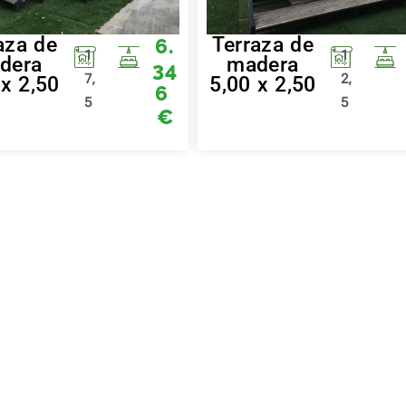
aza de
Terraza de
6.
1
1
dera
madera
34
7,
2,
 x 2,50
5,00 x 2,50
6
5
5
€