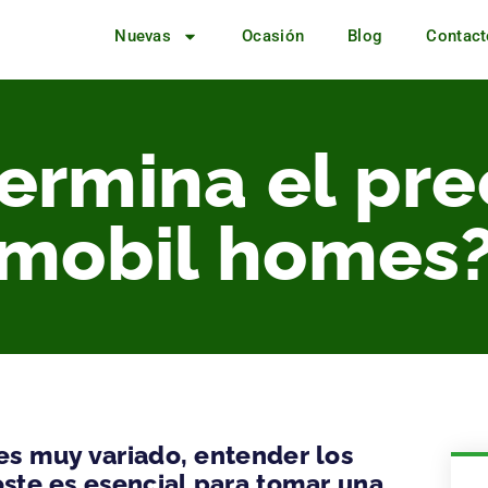
Nuevas
Ocasión
Blog
Contact
ermina el prec
mobil homes
es muy variado, entender los
oste es esencial para tomar una