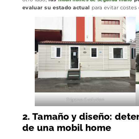
evaluar su estado actual
para evitar costes
Trigano Evolution
2. Tamaño y diseño: dete
de una mobil home