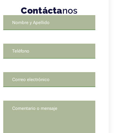
Contácta
nos