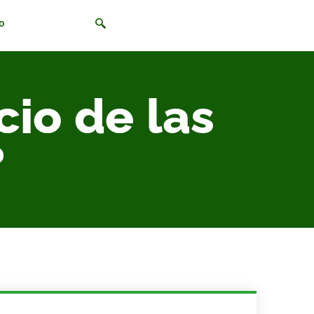
o
io de las
?