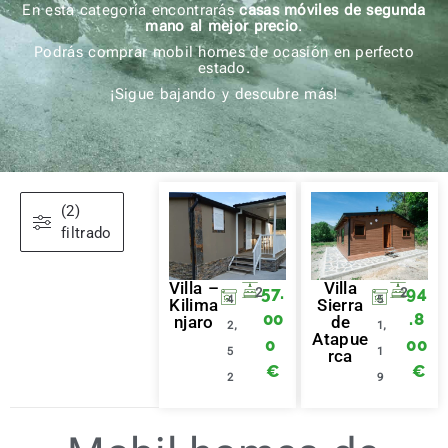
En esta categoría encontrarás
casas móviles de segunda
mano al mejor precio
.
Podrás comprar mobil homes de ocasión en perfecto
estado.
¡Sigue bajando y descubre más!
(2)
filtrado
Villa –
Villa
57.
94
2
2
4
5
Kilima
Sierra
00
.8
njaro
de
2,
1,
Atapue
0
00
5
1
rca
€
€
2
9