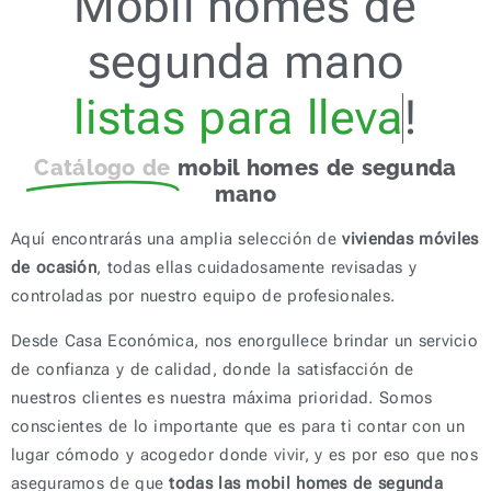
Mobil homes de
segunda mano
l
i
s
t
a
s
p
a
r
a
l
l
e
v
a
r
!
Catálogo de
mobil homes de segunda
mano
Aquí encontrarás una amplia selección de
viviendas móviles
de ocasión
, todas ellas cuidadosamente revisadas y
controladas por nuestro equipo de profesionales.
Desde Casa Económica, nos enorgullece brindar un servicio
de confianza y de calidad, donde la satisfacción de
nuestros clientes es nuestra máxima prioridad. Somos
conscientes de lo importante que es para ti contar con un
lugar cómodo y acogedor donde vivir, y es por eso que nos
aseguramos de que
todas las mobil homes de segunda